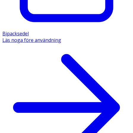
Bipacksedel
Läs noga före användning