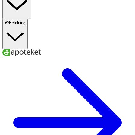
💳Betalning