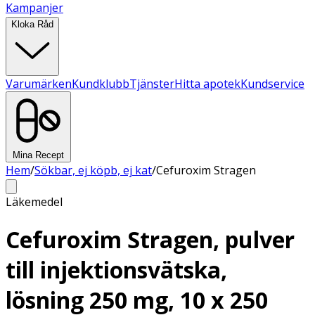
Kampanjer
Kloka Råd
Varumärken
Kundklubb
Tjänster
Hitta apotek
Kundservice
Mina Recept
Hem
/
Sökbar, ej köpb, ej kat
/
Cefuroxim Stragen
Läkemedel
Cefuroxim Stragen, pulver
till injektionsvätska,
lösning 250 mg, 10 x 250