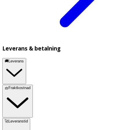
Leverans & betalning
🚚Leverans
🧺Fraktkostnad
🚀Leveranstid