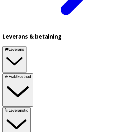
Leverans & betalning
🚚Leverans
🧺Fraktkostnad
🚀Leveranstid