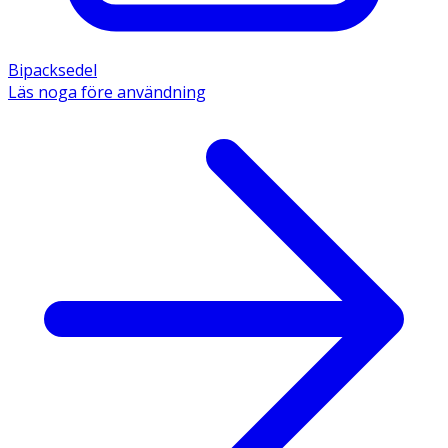
Bipacksedel
Läs noga före användning