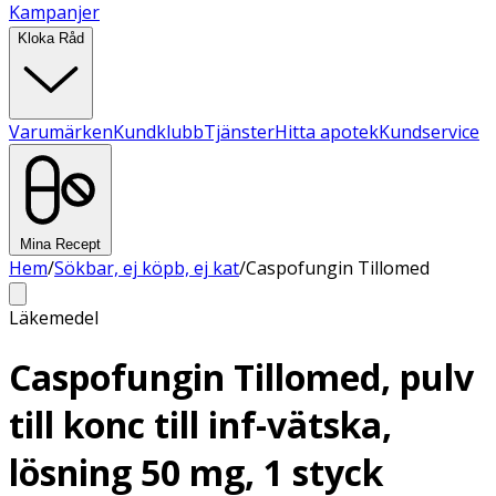
Kampanjer
Kloka Råd
Varumärken
Kundklubb
Tjänster
Hitta apotek
Kundservice
Mina Recept
Hem
/
Sökbar, ej köpb, ej kat
/
Caspofungin Tillomed
Läkemedel
Caspofungin Tillomed, pulv
till konc till inf-vätska,
lösning 50 mg, 1 styck