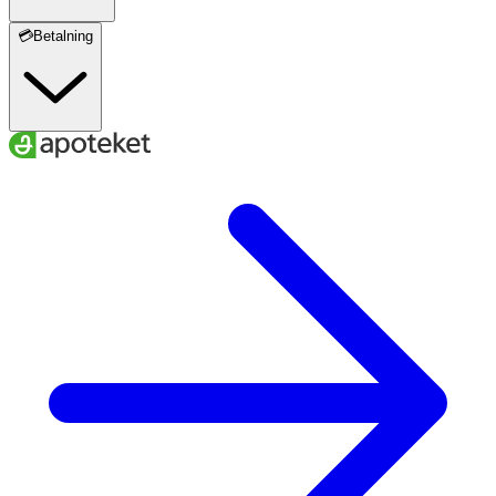
💳Betalning