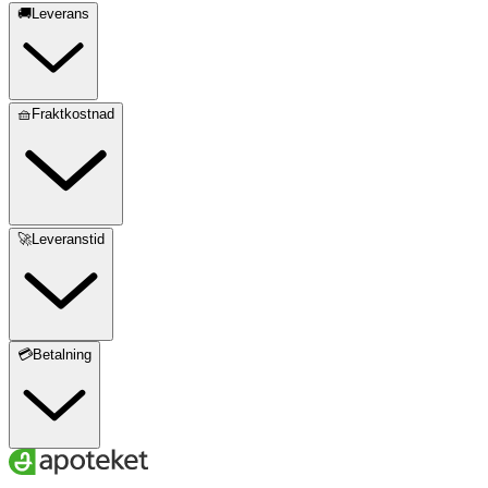
🚚Leverans
🧺Fraktkostnad
🚀Leveranstid
💳Betalning