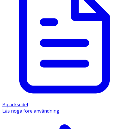
Bipacksedel
Läs noga före användning