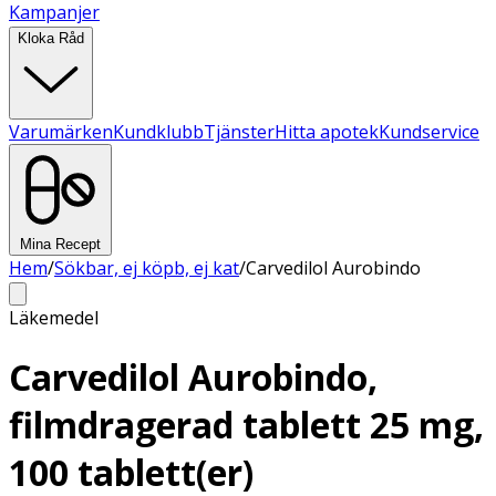
Kampanjer
Kloka Råd
Varumärken
Kundklubb
Tjänster
Hitta apotek
Kundservice
Mina Recept
Hem
/
Sökbar, ej köpb, ej kat
/
Carvedilol Aurobindo
Läkemedel
Carvedilol Aurobindo,
filmdragerad tablett 25 mg,
100 tablett(er)