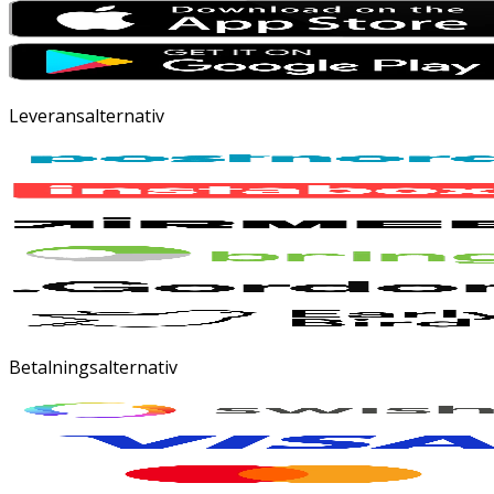
Leveransalternativ
Betalningsalternativ