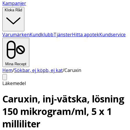
Kampanjer
Kloka Råd
Varumärken
Kundklubb
Tjänster
Hitta apotek
Kundservice
Mina Recept
Hem
/
Sökbar, ej köpb, ej kat
/
Caruxin
Läkemedel
Caruxin, inj-vätska, lösning
150 mikrogram/ml, 5 x 1
milliliter