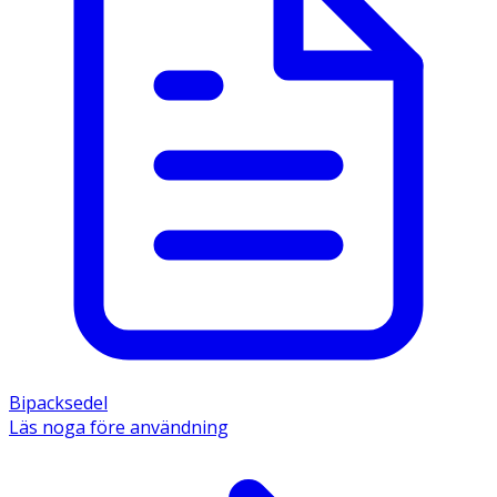
Bipacksedel
Läs noga före användning