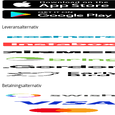
Leveransalternativ
Betalningsalternativ