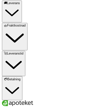
🚚Leverans
🧺Fraktkostnad
🚀Leveranstid
💳Betalning