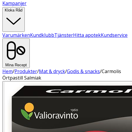
Kampanjer
Kloka Råd
Varumärken
Kundklubb
Tjänster
Hitta apotek
Kundservice
Mina Recept
Hem
/
Produkter
/
Mat & dryck
/
Godis & snacks
/
Carmolis
Örtpastill Salmiak