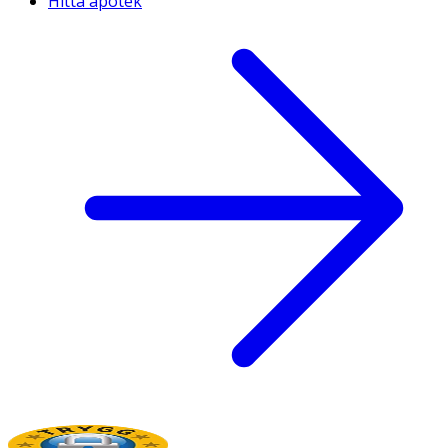
Hitta apotek