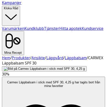
Kampanjer
Kloka Råd
Varumärken
Kundklubb
Tjänster
Hitta apotek
Kundservice
Mina Recept
Hem
/
Produkter
/
Ansikte
/
Läppvård
/
Läppbalsam
/
CARMEX
Läppbalsam SPF 30
30%
Carmex Läppbalsam i stick med SPF 30, 4,25 g har tagits bort från
mina favoriter