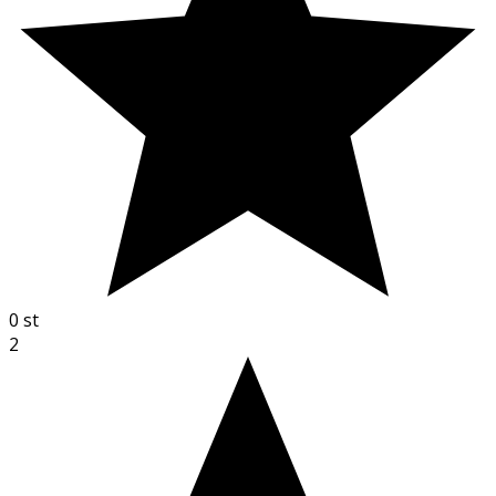
0
st
2