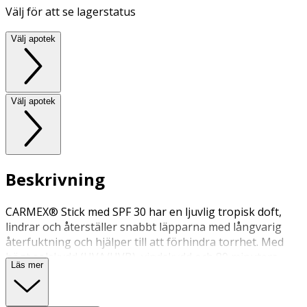
Välj för att se lagerstatus
Välj apotek
Välj apotek
Beskrivning
CARMEX® Stick med SPF 30 har en ljuvlig tropisk doft,
lindrar och återställer snabbt läpparna med långvarig
återfuktning och hjälper till att förhindra torrhet. Med
högt solskydd (UVA/UVB), vindskydd och 80 minuters
Läs mer
vattenbeständighet, lämnar denna kakaosmörberikade
formula läpparna mjuka, återfuktade och skyddade. Ej
testad på djur.