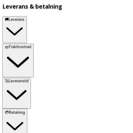
Leverans & betalning
🚚Leverans
🧺Fraktkostnad
🚀Leveranstid
💳Betalning