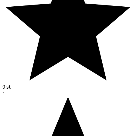
0
st
1