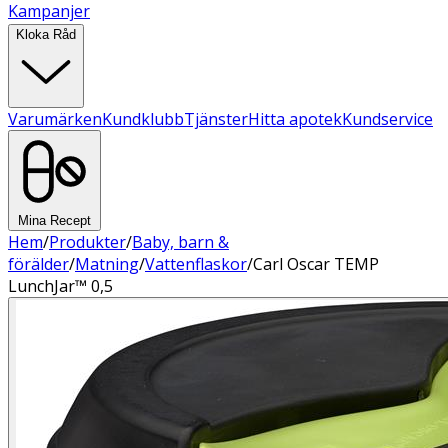
Kampanjer
Kloka Råd
Varumärken
Kundklubb
Tjänster
Hitta apotek
Kundservice
Mina Recept
Hem
/
Produkter
/
Baby, barn &
förälder
/
Matning
/
Vattenflaskor
/
Carl Oscar TEMP
LunchJar™ 0,5