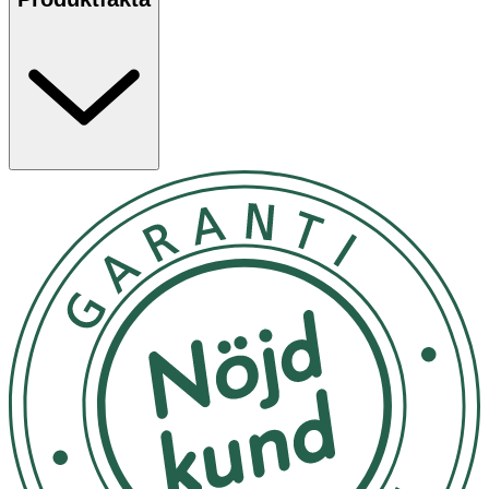
blyfria. Rostfritt stål håller inte kvar eller avger några
smaker. Patenterad design av Carl Oscar® of Sweden.
Användning
- För barn över 3 år
- Diska termosen innan första användning
- Handdiska och låt lufttorka med korken av
- Koka ej (max 60 grader)
- Använd aldrig i ugn, mikro eller frys
- Förvärm termosen med hett vatten (eller kyl med kallt) i
ca 5 minuter före användning för att hålla mat och dryck
önskad temperatur längre
- Var försiktig vid förvaring av varma mjölkprodukter för
att undvika bakterietillväxt
- Förvara inte kolsyrade drycker i termosen för att
undvika tryckuppbyggnad
- Diska alltid termosen noggrant efter varje användning
Innehåll
- Material: Rostfritt stål & PP-plast