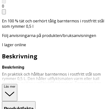
0
En 100 % tät och oerhört tålig barntermos i rostfritt stål
som rymmer 0,5 l
Följ anvisningarna på produkten/bruksanvisningen
I lager online
Beskrivning
Beskrivning
En praktisk och hållbar barntermos i rostfritt stål som
rymmer 0,5 L. Den håller utflyktsmaten varm eller kall
med hjälp av VacuumShield™ teknologi. Termosen kan
fyllas med soppa, pasta eller fruktsallad. Den breda
Läs mer
öppningen gör det enkelt att fylla på, äta ur och rengöra
termosen.
Designen är lekfull och finns i fräscha färger. Håller
värmen i upp till 5 timmar. Alla delar är BPA, ftalat och
Produktfakta