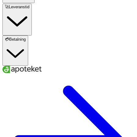
🚀Leveranstid
💳Betalning