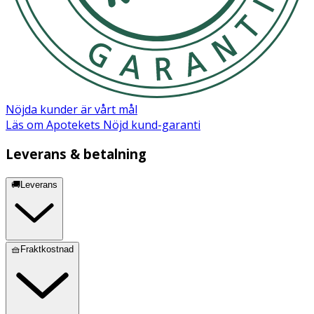
- Mått: 11,1 x 11,3 cm
- Volym: 0,5 L
- BPA, ftalat och blyfria delar
Nöjda kunder är vårt mål
Läs om Apotekets Nöjd kund-garanti
Leverans & betalning
🚚Leverans
🧺Fraktkostnad