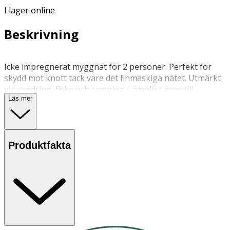
I lager online
Beskrivning
Icke impregnerat myggnät för 2 personer. Perfekt för
skydd mot knott tack vare det finmaskiga nätet. Utmärkt
vid vandring, fiske och camping. Lämpligt även till
Läs mer
spädbarn och barn.
Myggnätet är klockformat och har en fästpunkt vilket
gör det enkelt att hänga upp.
Produktfakta
Rumstemperatur
OK för gravida och ammande:
Ja