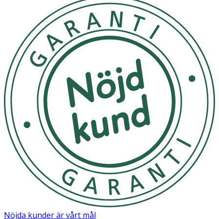
Nöjda kunder är vårt mål