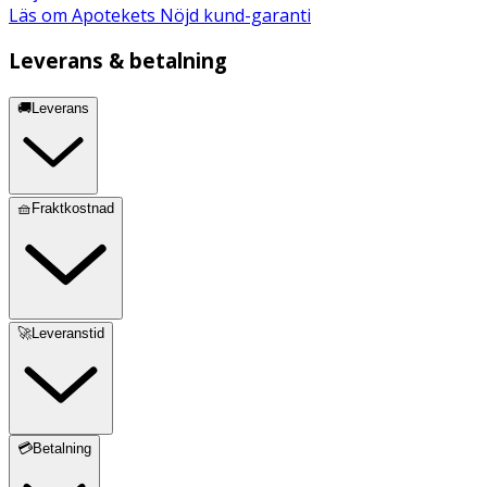
Läs om Apotekets Nöjd kund-garanti
Leverans & betalning
🚚Leverans
🧺Fraktkostnad
🚀Leveranstid
💳Betalning