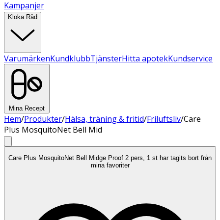
Kampanjer
Kloka Råd
Varumärken
Kundklubb
Tjänster
Hitta apotek
Kundservice
Mina Recept
Hem
/
Produkter
/
Hälsa, träning & fritid
/
Friluftsliv
/
Care
Plus MosquitoNet Bell Mid
Care Plus MosquitoNet Bell Midge Proof 2 pers, 1 st har tagits bort från
mina favoriter