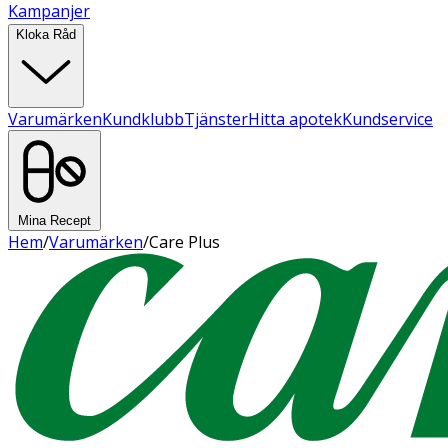
Kampanjer
Kloka Råd
Varumärken
Kundklubb
Tjänster
Hitta apotek
Kundservice
Mina Recept
Hem
/
Varumärken
/
Care Plus