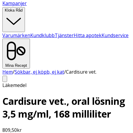
Kampanjer
Kloka Råd
Varumärken
Kundklubb
Tjänster
Hitta apotek
Kundservice
Mina Recept
Hem
/
Sökbar, ej köpb, ej kat
/
Cardisure vet.
Läkemedel
Cardisure vet., oral lösning
3,5 mg/ml, 168 milliliter
809,50
kr