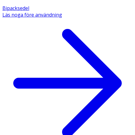
Bipacksedel
Läs noga före användning