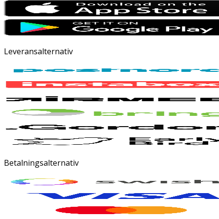
Leveransalternativ
Betalningsalternativ