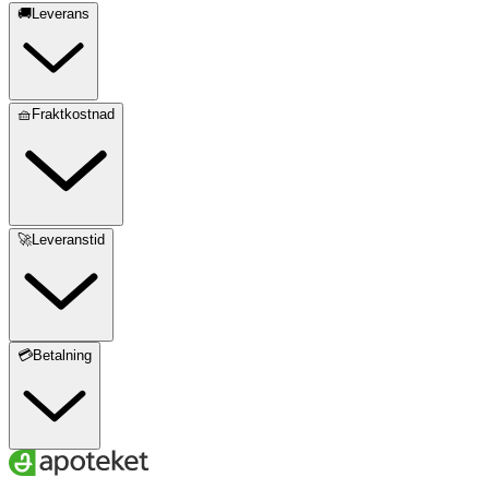
🚚Leverans
🧺Fraktkostnad
🚀Leveranstid
💳Betalning