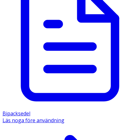
Bipacksedel
Läs noga före användning