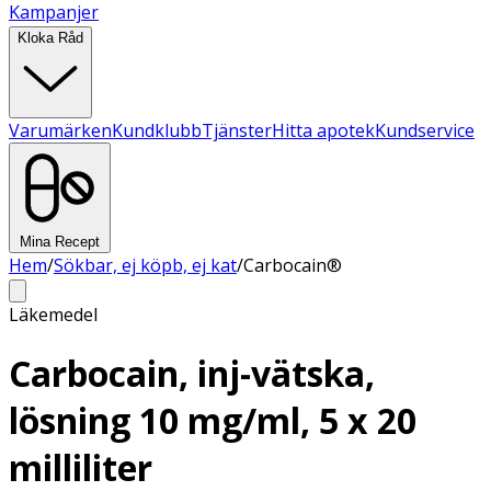
Kampanjer
Kloka Råd
Varumärken
Kundklubb
Tjänster
Hitta apotek
Kundservice
Mina Recept
Hem
/
Sökbar, ej köpb, ej kat
/
Carbocain®
Läkemedel
Carbocain, inj-vätska,
lösning 10 mg/ml, 5 x 20
milliliter