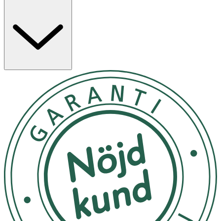
behöver stöd och kan ges direkt i munnen med
doseringssprutan eller blandas i maten.
Pastan har en lättanvänd formulering och är
välsmakande. Canikur Pro kan användas som
komplement till behandling som rekommenderats av
veterinär och kan ges till valpar och kattungar från 3
veckors ålder.
Egenskaper
· Fodertillskott för hund och katt
· Innehåller probiotika, prebiotika och minerallera
· Pastaform som är enkel att dosera
· Kan ges direkt i munnen eller blandas i foder
· Anpassad dosering utifrån djurets vikt
· Kan användas som komplement till veterinär
rekommenderad behandling