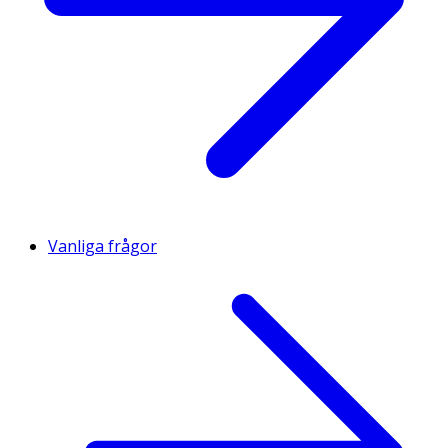
Innehåll
Sojaolja, inaktiverat jäst, glukos, natriumklorid,
dinatriumfosfat och solrosolja.
Tillsatsämnen: Enterococcus faecium, bentonit.
Vanliga frågor