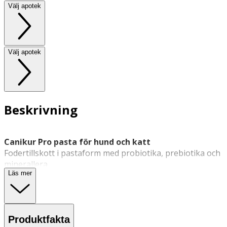
Välj apotek
Välj apotek
Beskrivning
Canikur Pro pasta för hund och katt
Fodertillskott i pastaform med probiotika, prebiotika och
minerallera.
Läs mer
Pro pasta är ett fodertillskott för
hund
och
katt
från
Canikur som innehåller probiotiska mjölksyrabakterier,
prebiotiskt jästextrakt och minerallera. Produkten är
framtagen för att användas när djurets tarmflora
Produktfakta