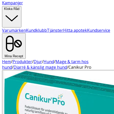
Kampanjer
Kloka Råd
Varumärken
Kundklubb
Tjänster
Hitta apotek
Kundservice
Mina Recept
Hem
/
Produkter
/
Djur
/
Hund
/
Mage & tarm hos
hund
/
Diarré & känslig mage hund
/
Canikur Pro