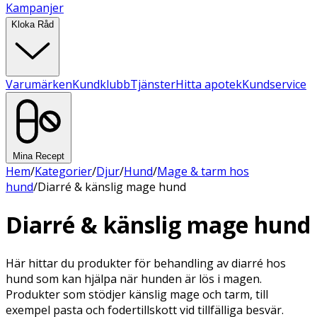
Kampanjer
Kloka Råd
Varumärken
Kundklubb
Tjänster
Hitta apotek
Kundservice
Mina Recept
Hem
/
Kategorier
/
Djur
/
Hund
/
Mage & tarm hos
hund
/
Diarré & känslig mage hund
Diarré & känslig mage hund
Här hittar du produkter för behandling av diarré hos
hund som kan hjälpa när hunden är lös i magen.
Produkter som stödjer känslig mage och tarm, till
exempel pasta och fodertillskott vid tillfälliga besvär.