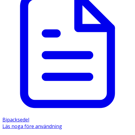
Bipacksedel
Läs noga före användning