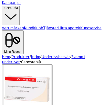
Kampanjer
Kloka Råd
Varumärken
Kundklubb
Tjänster
Hitta apotek
Kundservice
Mina Recept
Hem
/
Produkter
/
Intim
/
Underlivsbesvär
/
Svamp i
underlivet
/
Canesten®