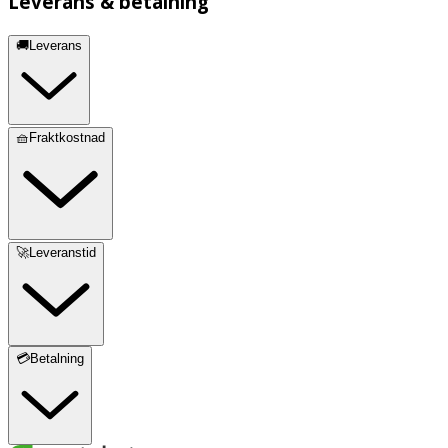
Leverans & betalning
🚚Leverans
🧺Fraktkostnad
🚀Leveranstid
💳Betalning