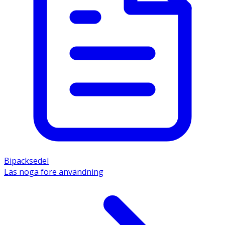
Bipacksedel
Läs noga före användning