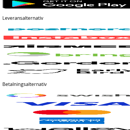
Leveransalternativ
Betalningsalternativ