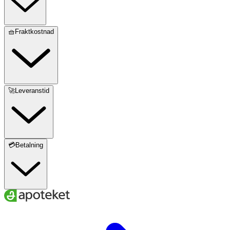
🧺Fraktkostnad
🚀Leveranstid
💳Betalning