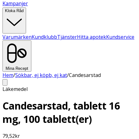
Kampanjer
Kloka Råd
Varumärken
Kundklubb
Tjänster
Hitta apotek
Kundservice
Mina Recept
Hem
/
Sökbar, ej köpb, ej kat
/
Candesarstad
Läkemedel
Candesarstad, tablett 16
mg, 100 tablett(er)
79,52
kr