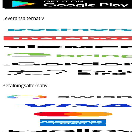
Leveransalternativ
Betalningsalternativ