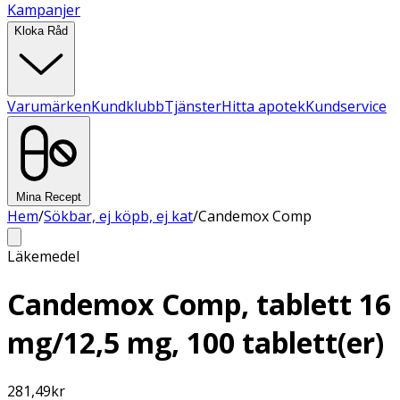
Kampanjer
Kloka Råd
Varumärken
Kundklubb
Tjänster
Hitta apotek
Kundservice
Mina Recept
Hem
/
Sökbar, ej köpb, ej kat
/
Candemox Comp
Läkemedel
Candemox Comp, tablett 16
mg/12,5 mg, 100 tablett(er)
281,49
kr