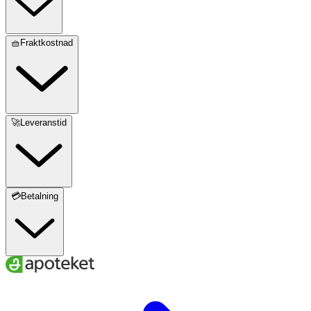
🧺Fraktkostnad
🚀Leveranstid
💳Betalning