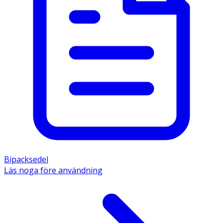
Bipacksedel
Läs noga före användning