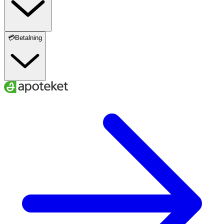
💳Betalning