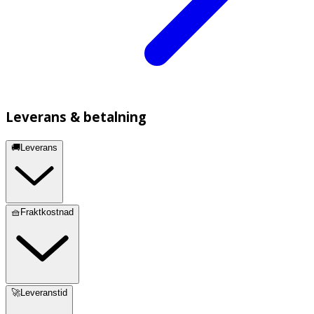
Leverans & betalning
🚚Leverans
🧺Fraktkostnad
🚀Leveranstid