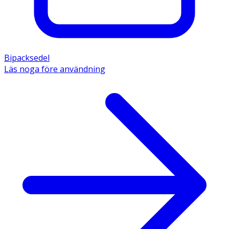
Bipacksedel
Läs noga före användning