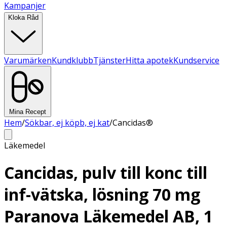
Kampanjer
Kloka Råd
Varumärken
Kundklubb
Tjänster
Hitta apotek
Kundservice
Mina Recept
Hem
/
Sökbar, ej köpb, ej kat
/
Cancidas®
Läkemedel
Cancidas, pulv till konc till
inf-vätska, lösning 70 mg
Paranova Läkemedel AB, 1