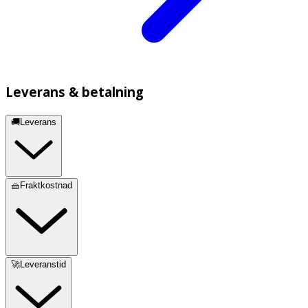
Leverans & betalning
🚚Leverans
🧺Fraktkostnad
🚀Leveranstid