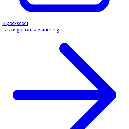
Bipacksedel
Läs noga före användning