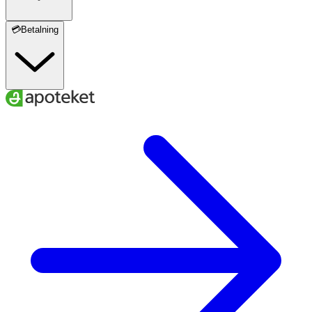
💳Betalning