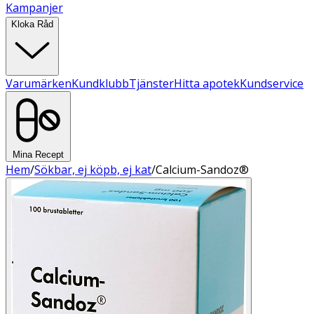
Kampanjer
Kloka Råd
Varumärken
Kundklubb
Tjänster
Hitta apotek
Kundservice
Mina Recept
Hem
/
Sökbar, ej köpb, ej kat
/
Calcium-Sandoz®