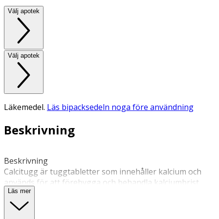
Välj apotek
Välj apotek
Läkemedel.
Läs bipacksedeln noga före användning
Beskrivning
Beskrivning 
Calcitugg är tuggtabletter som innehåller kalcium och 
används för att förebygga och behandla kalciumbrist. 
Läs mer
Kalcium bidrar till nybildning av ben. Läs alltid 
bipacksedeln noga eller gå in på fass.se för mer 
information. Kosttillskott ersätter inte en varierad kost 