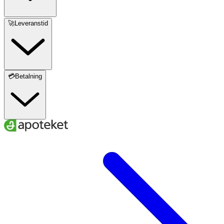
🚀Leveranstid
💳Betalning