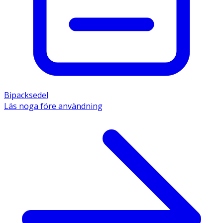
2500 mg kalciumkarbonat (motsvarar 1000 mg kalcium). 
Övriga innehållsämnen är: xylitol (E967), povidon, isomalt 
(E953), smakämne (apelsin), magnesiumstearat, sukralos 
(E955), mono- och diglycerider av fettsyror. 
Bipacksedel
Läs noga före användning