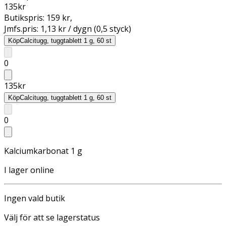
135
kr
Butikspris:
159 kr
,
Jmfs.pris:
1,13 kr / dygn (0,5 styck)
Köp
Calcitugg, tuggtablett 1 g, 60 st
0
135
kr
Köp
Calcitugg, tuggtablett 1 g, 60 st
0
Kalciumkarbonat 1 g
I lager online
Ingen vald butik
Välj för att se lagerstatus