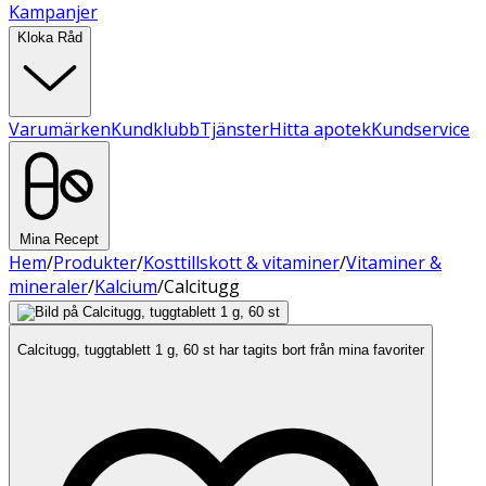
Kampanjer
Kloka Råd
Varumärken
Kundklubb
Tjänster
Hitta apotek
Kundservice
Mina Recept
Hem
/
Produkter
/
Kosttillskott & vitaminer
/
Vitaminer &
mineraler
/
Kalcium
/
Calcitugg
Calcitugg, tuggtablett 1 g, 60 st har tagits bort från mina favoriter