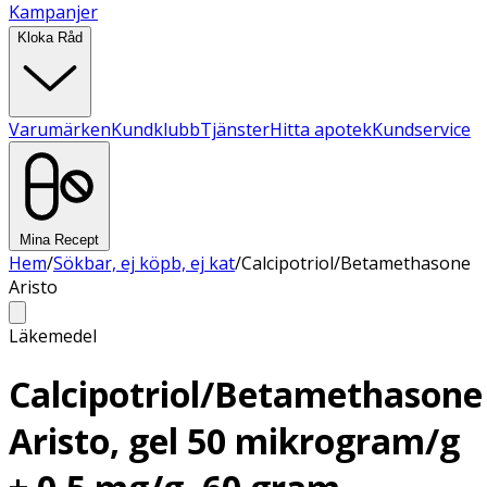
Kampanjer
Kloka Råd
Varumärken
Kundklubb
Tjänster
Hitta apotek
Kundservice
Mina Recept
Hem
/
Sökbar, ej köpb, ej kat
/
Calcipotriol/Betamethasone
Aristo
Läkemedel
Calcipotriol/Betamethasone
Aristo, gel 50 mikrogram/g