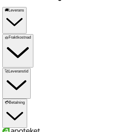
🚚Leverans
🧺Fraktkostnad
🚀Leveranstid
💳Betalning