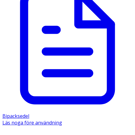
Bipacksedel
Läs noga före användning