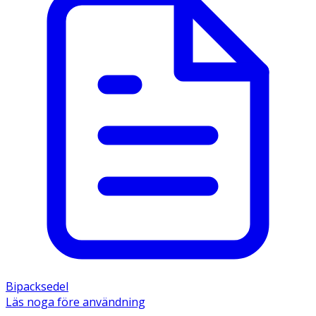
Bipacksedel
Läs noga före användning