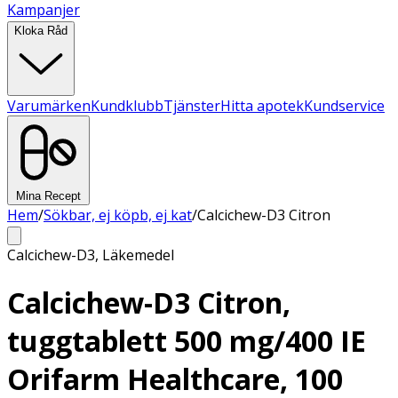
Kampanjer
Kloka Råd
Varumärken
Kundklubb
Tjänster
Hitta apotek
Kundservice
Mina Recept
Hem
/
Sökbar, ej köpb, ej kat
/
Calcichew-D3 Citron
Calcichew-D3
,
Läkemedel
Calcichew-D3 Citron,
tuggtablett 500 mg/400 IE
Orifarm Healthcare, 100