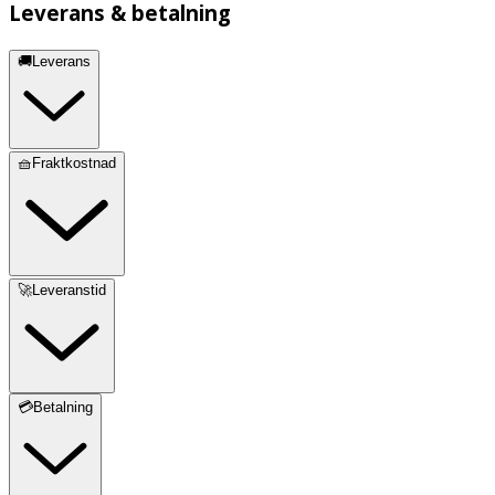
Leverans & betalning
🚚Leverans
🧺Fraktkostnad
🚀Leveranstid
💳Betalning