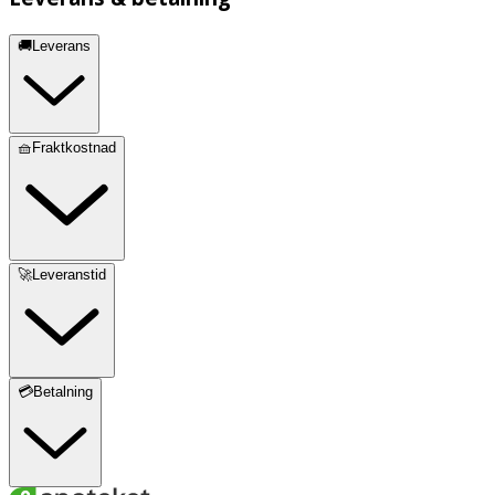
🚚Leverans
🧺Fraktkostnad
🚀Leveranstid
💳Betalning