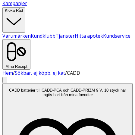
Kampanjer
Kloka Råd
Varumärken
Kundklubb
Tjänster
Hitta apotek
Kundservice
Mina Recept
Hem
/
Sökbar, ej köpb, ej kat
/
CADD
CADD batterier till CADD-PCA och CADD-PRIZM 9 V, 10 styck har
tagits bort från mina favoriter