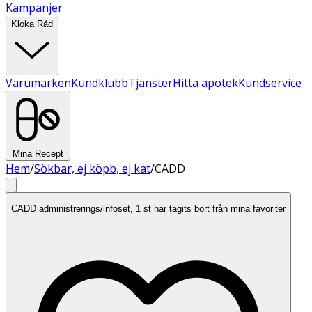
Kampanjer
Kloka Råd
Varumärken
Kundklubb
Tjänster
Hitta apotek
Kundservice
Mina Recept
Hem
/
Sökbar, ej köpb, ej kat
/
CADD
CADD administrerings/infoset, 1 st har tagits bort från mina favoriter