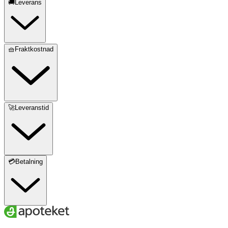
🚚Leverans
🧺Fraktkostnad
🚀Leveranstid
💳Betalning