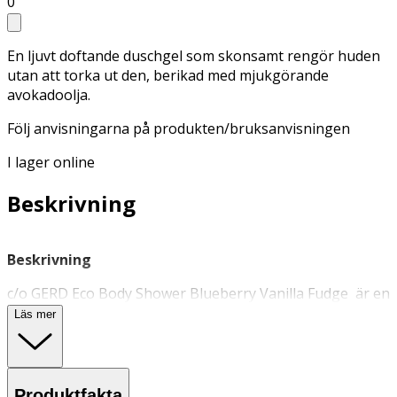
0
En ljuvt doftande duschgel som skonsamt rengör huden
utan att torka ut den, berikad med mjukgörande
avokadoolja.
Följ anvisningarna på produkten/bruksanvisningen
I lager online
Beskrivning
Beskrivning
c/o GERD Eco Body Shower Blueberry Vanilla Fudge är en
återfuktande
duschgel
med mild doft av vanilj. Med en
Läs mer
kombination av närande ingredienser såsom avokadoolja
och blåbärsfröolja som mjukgör och återfuktar huden.
Användning
Produktfakta