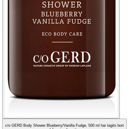
c/o GERD Body Shower Blueberry/Vanilla Fudge, 500 ml har tagits bort