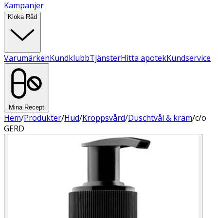
Kampanjer
Kloka Råd
Varumärken
Kundklubb
Tjänster
Hitta apotek
Kundservice
Mina Recept
Hem
/
Produkter
/
Hud
/
Kroppsvård
/
Duschtvål & kräm
/
c/o
GERD