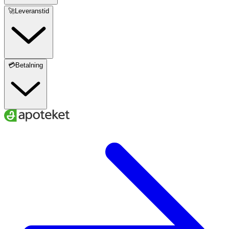
🚀Leveranstid
💳Betalning