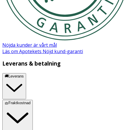
Glyceryl Oleate, Glycerin, Persea Gratissima oil
(avokadoolja), Vaccinium Myrtillus seed oil
(blåbärsfröolja), Lactic acid, Parfum*. *Benzyl Alcohol
Nöjda kunder är vårt mål
Läs om Apotekets Nöjd kund-garanti
Leverans & betalning
🚚Leverans
🧺Fraktkostnad