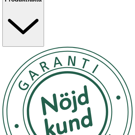
- Applicera en liten mängd duschgel på fuktig hud,
antingen med händerna eller en fuktig tvättsvamp.
- Massera in över hela kroppen med varsamma, cirkulära
rörelser. Detta för att rengöra huden effektivt samt
stimulera blodcirkulationen, vilket kan förbättra hudens
hälsa och utseende.
- Efter en grundlig massage, skölj bort duschgelen med
vatten.
- Förvaras svalt och mörkt. Bör inte exponeras för direkt
solljus.
Innehåll
Aqua, Sodium Coco-Sulfate, Lauryl Glucoside, Sodium
Cocoyl Glutamate, Caprylyl/Capryl Glucoside, Erythritol
(från socker), Sodium Levulinate, Sodium Anisate (från
risstärkelse), Sodium Cocoyl Glutamate, Glyceryl
Caprylate, Polyglyceryl-6 Oleate, Sodium Surfactin, Pca