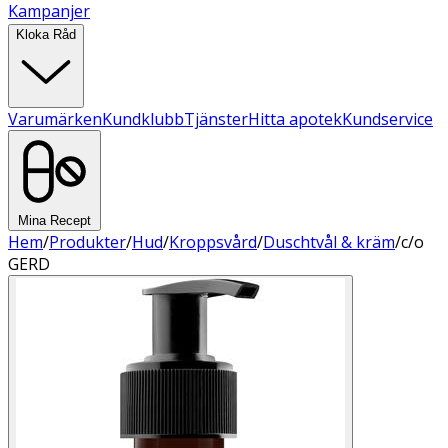
Kampanjer
Kloka Råd
Varumärken
Kundklubb
Tjänster
Hitta apotek
Kundservice
Mina Recept
Hem
/
Produkter
/
Hud
/
Kroppsvård
/
Duschtvål & kräm
/
c/o
GERD