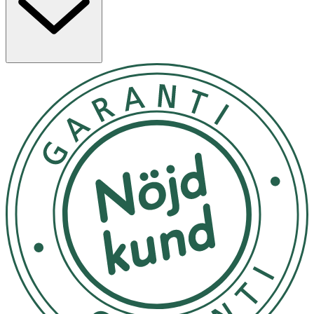
- Fukta huden ordentligt med vatten för att förbereda
absorbering av de naturliga ingredienserna.
- Applicera en generös mängd duschkräm antingen
direkt på huden eller på en fuktig tvättsvamp.
- Massera varsamt över hela kroppen och njut av den
uppfriskande och energigivande doften av citrongräs.
- Efter att noggrant ha masserat in duschkrämen, skölj
av med varmt vatten.
- Förvaras svalt och mörkt. Bör inte exponeras för direkt
solljus.
Innehåll
Aqua, Sodium Coco-Sulfate, Lauryl Glucoside, Sodium
Cocoyl Glutamate, Caprylyl/Capryl Glucoside, Erythritol
(från socker), Sodium Levulinate, Sodium Anisate
(risstärkelse), Caprylyl/Capryl Glucoside, Sodium Cocoyl