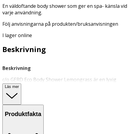
En väldoftande body shower som ger en spa- känsla vid
varje användning.
Följ anvisningarna på produkten/bruksanvisningen
I lager online
Beskrivning
Beskrivning
c/o GERD Eco Body Shower Lemongrass är en lyxig
duschkräm
med spakänsla. Formulan innehåller
Läs mer
skonsamma tvättaktiva tensider som rengör huden
effektivt utan att torka ut. Berikad med avokadoolja och
eteriska oljor som ger näring och återfuktar huden. Med
en uppfriskande doft av citrongräs som ger en
Produktfakta
uppfriskande duschupplevelse.
Användning