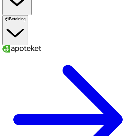
💳Betalning