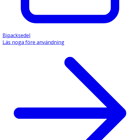
Bipacksedel
Läs noga före användning