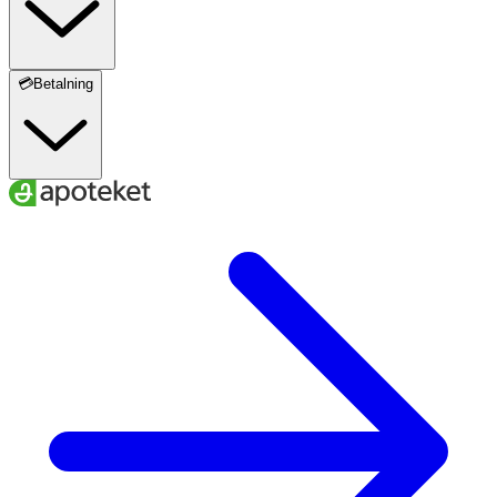
💳Betalning