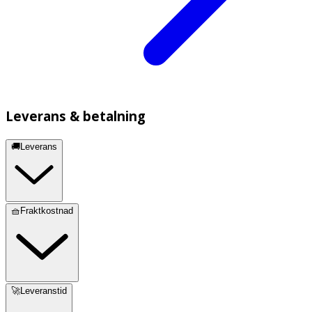
Leverans & betalning
🚚Leverans
🧺Fraktkostnad
🚀Leveranstid