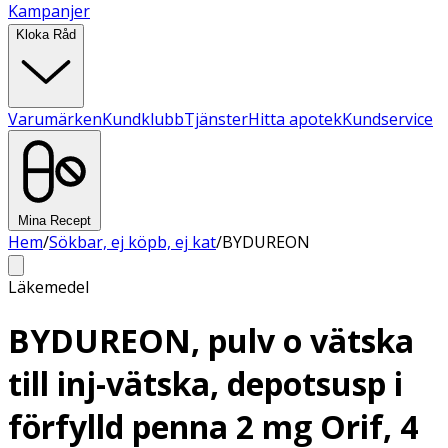
Kampanjer
Kloka Råd
Varumärken
Kundklubb
Tjänster
Hitta apotek
Kundservice
Mina Recept
Hem
/
Sökbar, ej köpb, ej kat
/
BYDUREON
Läkemedel
BYDUREON, pulv o vätska
till inj-vätska, depotsusp i
förfylld penna 2 mg Orif, 4