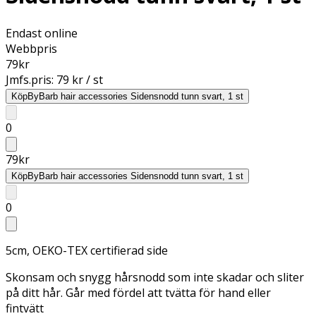
Endast online
Webbpris
79
kr
Jmfs.pris:
79 kr / st
Köp
ByBarb hair accessories Sidensnodd tunn svart, 1 st
0
79
kr
Köp
ByBarb hair accessories Sidensnodd tunn svart, 1 st
0
5cm, OEKO-TEX certifierad side
Skonsam och snygg hårsnodd som inte skadar och sliter
på ditt hår. Går med fördel att tvätta för hand eller
fintvätt