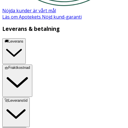
Nöjda kunder är vårt mål
Läs om Apotekets Nöjd kund-garanti
Leverans & betalning
🚚Leverans
🧺Fraktkostnad
🚀Leveranstid