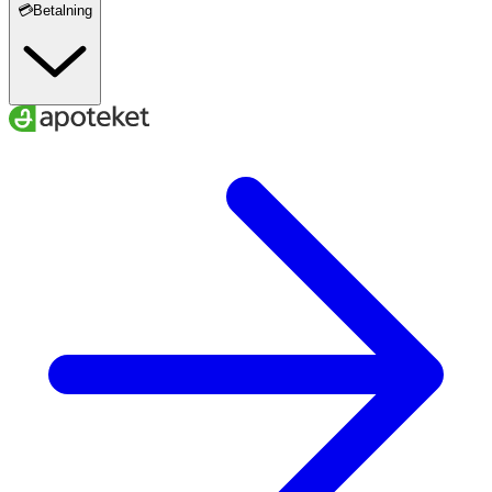
💳Betalning