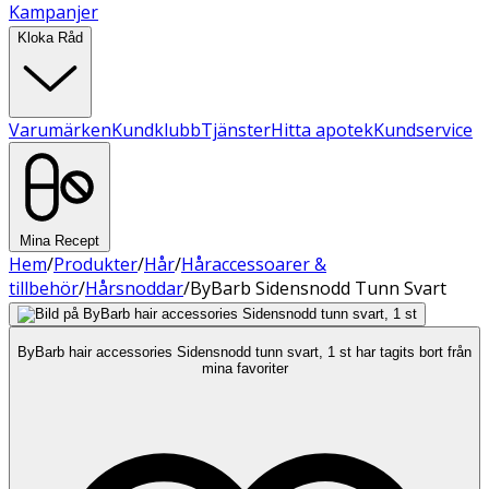
Kampanjer
Kloka Råd
Varumärken
Kundklubb
Tjänster
Hitta apotek
Kundservice
Mina Recept
Hem
/
Produkter
/
Hår
/
Håraccessoarer &
tillbehör
/
Hårsnoddar
/
ByBarb Sidensnodd Tunn Svart
ByBarb hair accessories Sidensnodd tunn svart, 1 st har tagits bort från
mina favoriter