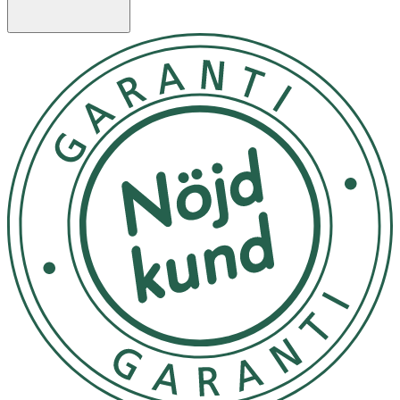
- En perfekt bassnodd som passar alla tillfällen, från
vardag till fest och även när du sover
- Innehåller inga onödiga metalldelar eller smycken.
- Går med fördel att tvätta för hand eller i maskin på
fintvätt.
Material
OEKO-TEX certifierad siden