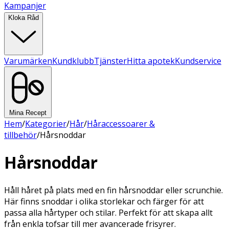
Kampanjer
Kloka Råd
Varumärken
Kundklubb
Tjänster
Hitta apotek
Kundservice
Mina Recept
Hem
/
Kategorier
/
Hår
/
Håraccessoarer &
tillbehör
/
Hårsnoddar
Hårsnoddar
Håll håret på plats med en fin hårsnoddar eller scrunchie.
Här finns snoddar i olika storlekar och färger för att
passa alla hårtyper och stilar. Perfekt för att skapa allt
från enkla tofsar till mer avancerade frisyrer.