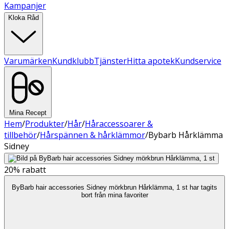
Kampanjer
Kloka Råd
Varumärken
Kundklubb
Tjänster
Hitta apotek
Kundservice
Mina Recept
Hem
/
Produkter
/
Hår
/
Håraccessoarer &
tillbehör
/
Hårspännen & hårklämmor
/
Bybarb Hårklämma
Sidney
20%
rabatt
ByBarb hair accessories Sidney mörkbrun Hårklämma, 1 st har tagits
bort från mina favoriter