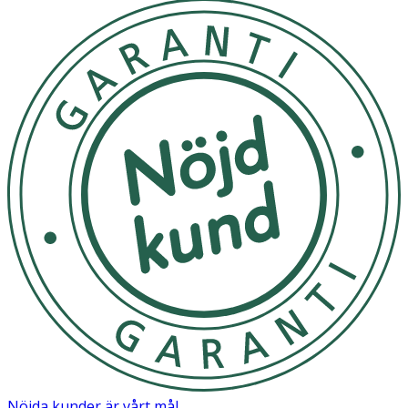
Cellulosaacetat
Nöjda kunder är vårt mål