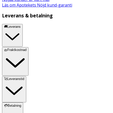
Läs om Apotekets Nöjd kund-garanti
Leverans & betalning
🚚Leverans
🧺Fraktkostnad
🚀Leveranstid
💳Betalning