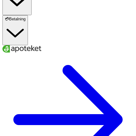
💳Betalning