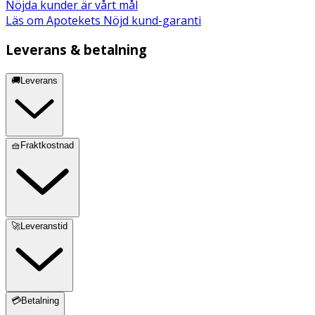
Glycerin, Houttuynia Cordata Extract, Chlorphenesin,
Nöjda kunder är vårt mål
Dimethyl Sulfone, Arginine, Sodium Citrate, Carbomer,
Läs om Apotekets Nöjd kund-garanti
EthylHexylGlycerin, PEG-60 Hydrogenated Castor Oil, 1,2-
Hexanediol, Natto Gum
Leverans & betalning
🚚Leverans
🧺Fraktkostnad
🚀Leveranstid
💳Betalning