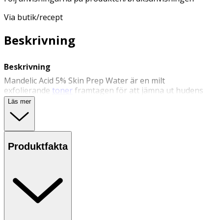
Via butik/recept
Beskrivning
Beskrivning
Mandelic Acid 5% Skin Prep Water är en milt
exfolierande
toner
framtagen för att jämna ut hudens
ton och textur. Tonern innehåller mandelsyra som
Läs mer
hjälper till att avlägsna döda hudceller, vilket ger en
mjukare och friskare hud med fin lyster.
Mandelsyra är mildare, men lika effektiv som andra AHA-
syror. Den minskar även pigmentering, verkar för en
Produktfakta
jämnare hudton och behandlar UV-skador. Lugnar även
vid finnar, blemmor och infektioner i huden.
Användning
- Efter rengöring, applicera några droppar i handflatan
och klappa lätt in i huden.
- För en mer exfolierande effekt, häll några droppar på