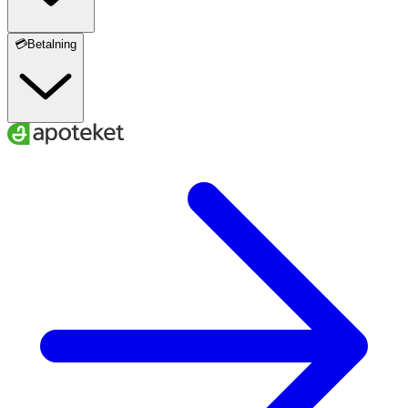
💳Betalning