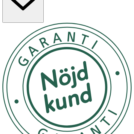
OK för gravida och ammande:
Ja
Ingredienser:
Ingredients: Aqua/Water/Eau, Cetearyl Alcohol,
Behentrimonium Chloride, Cetyl Alcohol, Hydrolyzed
Wheat Protein, Helianthus Annuus (Sunflower) Seed
Extract, Guar Hydroxypropyltrimonium Chloride, Caprylyl
Glycol, Glycerin, Butylene Glycol, Quaternium-95,
Propanediol, Pentaerythrityl Tetra-Di-T-Butyl
Hydroxyhydrocinnamate, Potassium Sorbate, Lactic Acid,
Phenoxyethanol, Parfum/Fragrance, CI 16035/Red 40, CI
42090/Blue 1