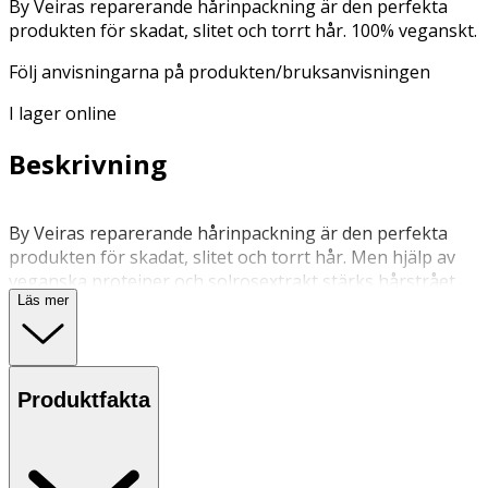
By Veiras reparerande hårinpackning är den perfekta
produkten för skadat, slitet och torrt hår. 100% veganskt.
Följ anvisningarna på produkten/bruksanvisningen
I lager online
Beskrivning
By Veiras reparerande hårinpackning är den perfekta
produkten för skadat, slitet och torrt hår. Men hjälp av
veganska proteiner och solrosextrakt stärks hårstrået
Läs mer
vilket resulterar i ett mjukare och friskare hår. Innehåller
färgbevarande ingredienser och är 100% veganskt.
Använd i tvättat och handdukstorkat hår. Låt verka 5-10
Produktfakta
minuter, skölj noggrant och avsluta med balsam
Förvaras i rumstemperatur.