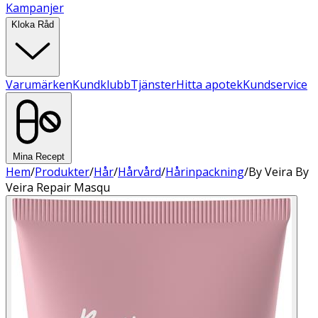
Kampanjer
Kloka Råd
Varumärken
Kundklubb
Tjänster
Hitta apotek
Kundservice
Mina Recept
Hem
/
Produkter
/
Hår
/
Hårvård
/
Hårinpackning
/
By Veira By
Veira Repair Masqu