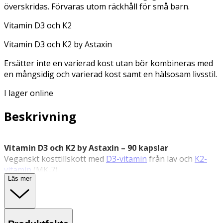
överskridas. Förvaras utom räckhåll för små barn.
Vitamin D3 och K2
Vitamin D3 och K2 by Astaxin
Ersätter inte en varierad kost utan bör kombineras med
en mångsidig och varierad kost samt en hälsosam livsstil.
I lager online
Beskrivning
Vitamin D3 och K2 by Astaxin – 90 kapslar
Veganskt kosttillskott med
D3-vitamin
från lav och
K2-
vitamin
(MK‑7).
Läs mer
Vitamin D3 och K2 från Astaxin kombinerar vitamin D3
(vegansk kolekalciferol) från lav, ett växtbaserat
alternativ till traditionell D3 från animaliska källor, med
vitamin K2 i formen menakinon‑7 (MenaQ7®). Produkten