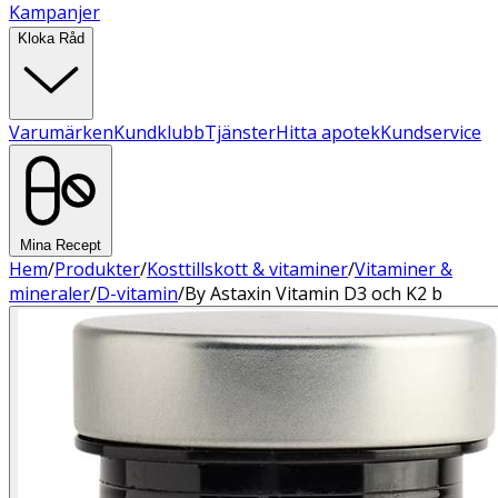
Kampanjer
Kloka Råd
Varumärken
Kundklubb
Tjänster
Hitta apotek
Kundservice
Mina Recept
Hem
/
Produkter
/
Kosttillskott & vitaminer
/
Vitaminer &
mineraler
/
D-vitamin
/
By Astaxin Vitamin D3 och K2 b