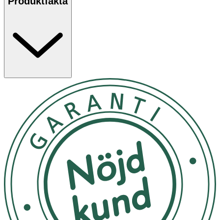
Produktfakta
är utvecklad och tillverkad i Sverige.
Näringsämnenas bidrag
·
Vitamin D
bidrar till immunsystemets normala
funktion
·
Vitamin D
bidrar till normal muskelfunktion
·
Vitamin D
bidrar till att bibehålla normal
benstomme och tänder
·
Vitamin K
bidrar till normal blodkoagulation
·
Vitamin K
bidrar till att bibehålla normal benstomme
Användning & Dosering
·
Rekommenderat intag:
1–2 kapslar per dag i
samband med måltid.
Observera: