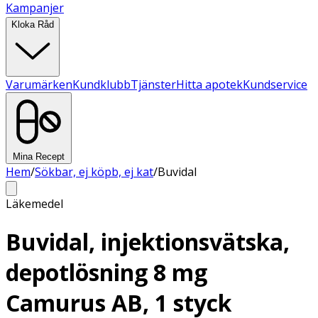
Kampanjer
Kloka Råd
Varumärken
Kundklubb
Tjänster
Hitta apotek
Kundservice
Mina Recept
Hem
/
Sökbar, ej köpb, ej kat
/
Buvidal
Läkemedel
Buvidal, injektionsvätska,
depotlösning 8 mg
Camurus AB, 1 styck