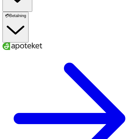
💳Betalning