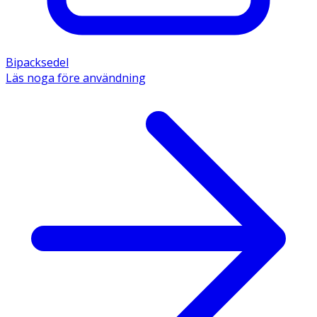
Bipacksedel
Läs noga före användning