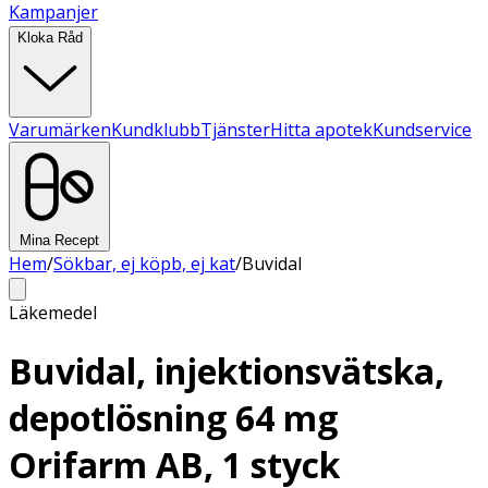
Kampanjer
Kloka Råd
Varumärken
Kundklubb
Tjänster
Hitta apotek
Kundservice
Mina Recept
Hem
/
Sökbar, ej köpb, ej kat
/
Buvidal
Läkemedel
Buvidal, injektionsvätska,
depotlösning 64 mg
Orifarm AB, 1 styck