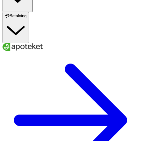
💳Betalning