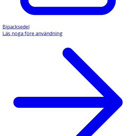
Bipacksedel
Läs noga före användning