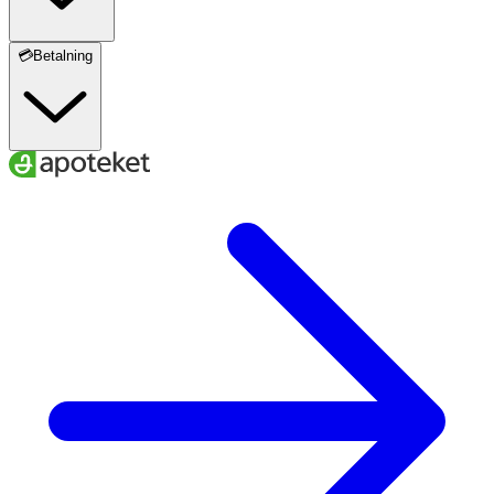
💳Betalning