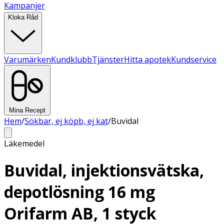
Kampanjer
Kloka Råd
Varumärken
Kundklubb
Tjänster
Hitta apotek
Kundservice
Mina Recept
Hem
/
Sökbar, ej köpb, ej kat
/
Buvidal
Läkemedel
Buvidal, injektionsvätska,
depotlösning 16 mg
Orifarm AB, 1 styck