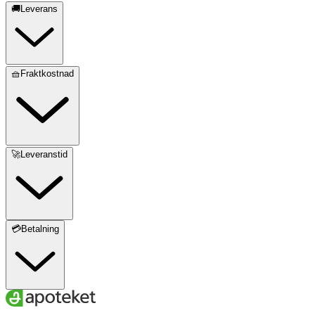
🚚Leverans
🧺Fraktkostnad
🚀Leveranstid
💳Betalning