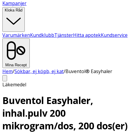
Kampanjer
Kloka Råd
Varumärken
Kundklubb
Tjänster
Hitta apotek
Kundservice
Mina Recept
Hem
/
Sökbar, ej köpb, ej kat
/
Buventol® Easyhaler
Läkemedel
Buventol Easyhaler,
inhal.pulv 200
mikrogram/dos, 200 dos(er)