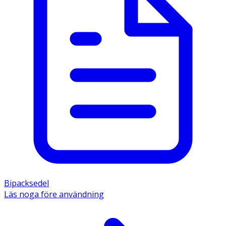
Bipacksedel
Läs noga före användning