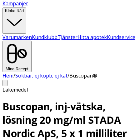
Kampanjer
Kloka Råd
Varumärken
Kundklubb
Tjänster
Hitta apotek
Kundservice
Mina Recept
Hem
/
Sökbar, ej köpb, ej kat
/
Buscopan®
Läkemedel
Buscopan, inj-vätska,
lösning 20 mg/ml STADA
Nordic ApS, 5 x 1 milliliter