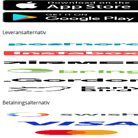
Leveransalternativ
Betalningsalternativ