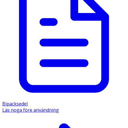
Bipacksedel
Läs noga före användning