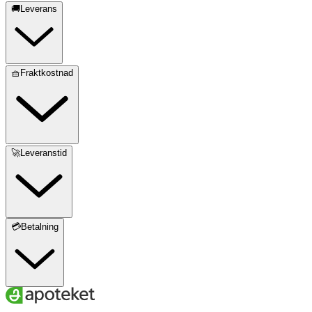
🚚Leverans
🧺Fraktkostnad
🚀Leveranstid
💳Betalning