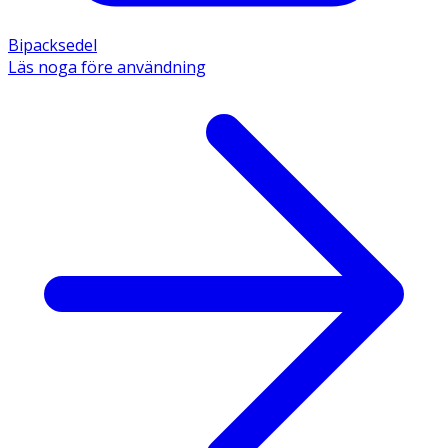
Bipacksedel
Läs noga före användning