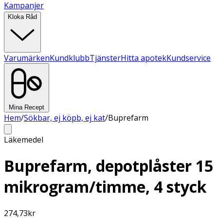
Kampanjer
Kloka Råd
Varumärken
Kundklubb
Tjänster
Hitta apotek
Kundservice
Mina Recept
Hem
/
Sökbar, ej köpb, ej kat
/
Buprefarm
Läkemedel
Buprefarm, depotplåster 15
mikrogram/timme, 4 styck
274,73
kr