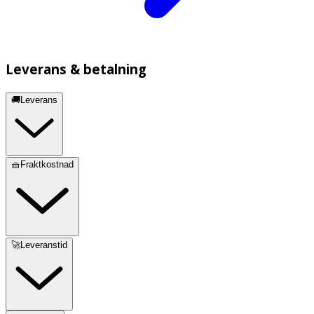
Leverans & betalning
🚚Leverans
🧺Fraktkostnad
🚀Leveranstid