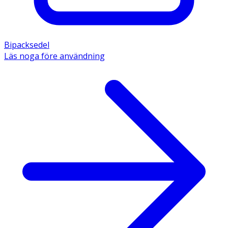
Bipacksedel
Läs noga före användning