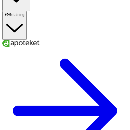
💳Betalning