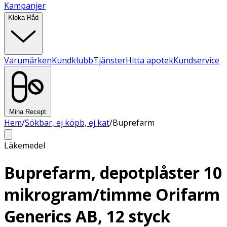
Kampanjer
Kloka Råd
Varumärken
Kundklubb
Tjänster
Hitta apotek
Kundservice
Mina Recept
Hem
/
Sökbar, ej köpb, ej kat
/
Buprefarm
Läkemedel
Buprefarm, depotplåster 10
mikrogram/timme Orifarm
Generics AB, 12 styck