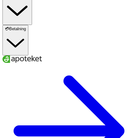
💳Betalning