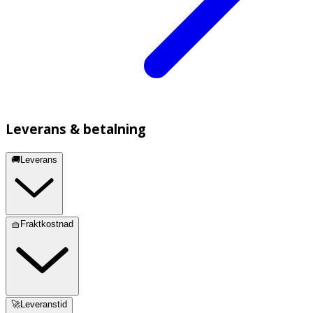
Leverans & betalning
🚚Leverans
🧺Fraktkostnad
🚀Leveranstid