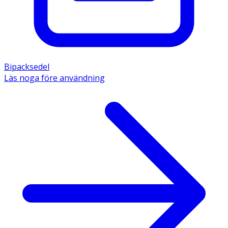
Bipacksedel
Läs noga före användning