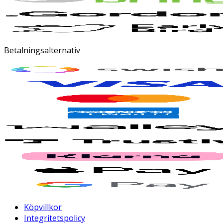
Betalningsalternativ
Köpvillkor
Integritetspolicy