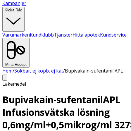
Kampanjer
Kloka Råd
Varumärken
Kundklubb
Tjänster
Hitta apotek
Kundservice
Mina Recept
Hem
/
Sökbar, ej köpb, ej kat
/
Bupivakain-sufentanil APL
Läkemedel
Bupivakain-sufentanilAPL
Infusionsvätska lösning
0,6mg/ml+0,5mikrog/ml 327