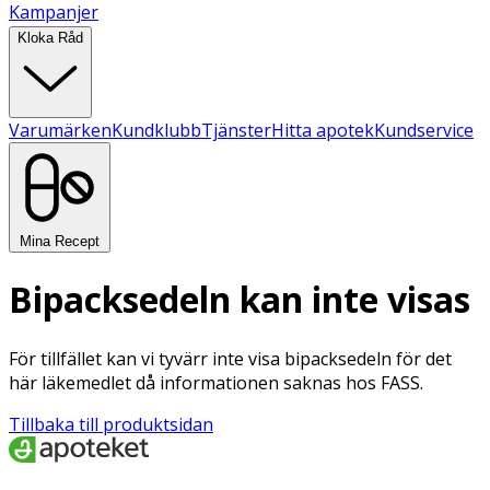
Kampanjer
Kloka Råd
Varumärken
Kundklubb
Tjänster
Hitta apotek
Kundservice
Mina Recept
Bipacksedeln kan inte visas
För tillfället kan vi tyvärr inte visa bipacksedeln för det
här läkemedlet då informationen saknas hos FASS.
Tillbaka till produktsidan