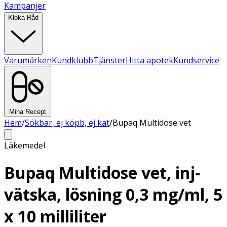
Kampanjer
Kloka Råd
Varumärken
Kundklubb
Tjänster
Hitta apotek
Kundservice
Mina Recept
Hem
/
Sökbar, ej köpb, ej kat
/
Bupaq Multidose vet
Läkemedel
Bupaq Multidose vet, inj-
vätska, lösning 0,3 mg/ml, 5
x 10 milliliter