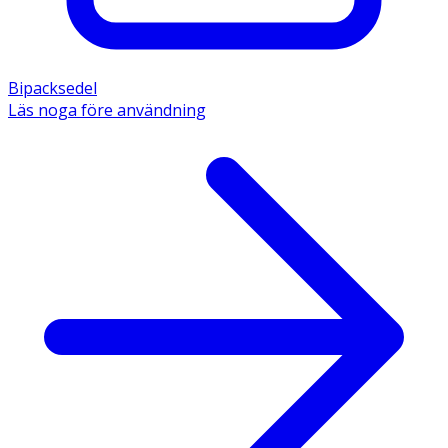
Bipacksedel
Läs noga före användning