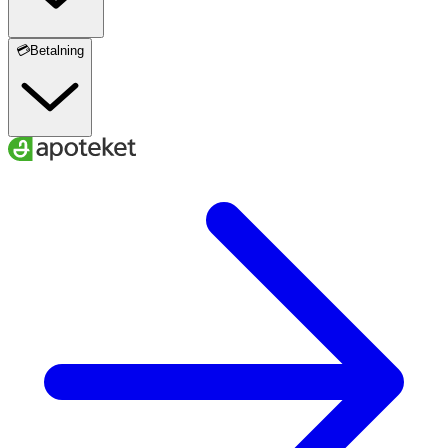
💳Betalning