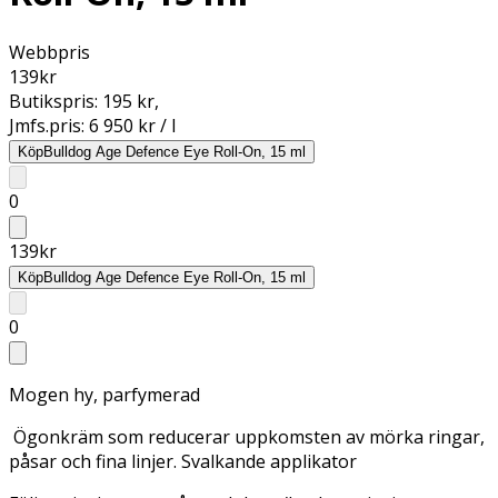
Webbpris
139
kr
Butikspris:
195 kr
,
Jmfs.pris:
6 950 kr / l
Köp
Bulldog Age Defence Eye Roll-On, 15 ml
0
139
kr
Köp
Bulldog Age Defence Eye Roll-On, 15 ml
0
Mogen hy, parfymerad
Ögonkräm som reducerar uppkomsten av mörka ringar,
påsar och fina linjer. Svalkande applikator