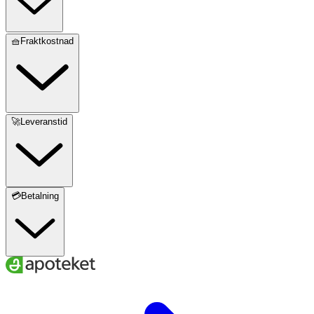
🧺Fraktkostnad
🚀Leveranstid
💳Betalning