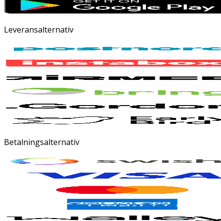
Leveransalternativ
Betalningsalternativ