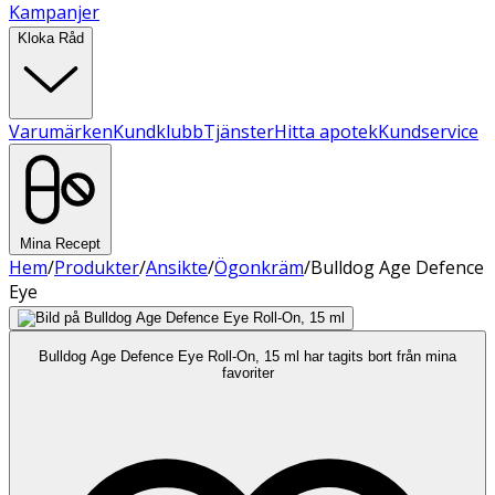
Kampanjer
Kloka Råd
Varumärken
Kundklubb
Tjänster
Hitta apotek
Kundservice
Mina Recept
Hem
/
Produkter
/
Ansikte
/
Ögonkräm
/
Bulldog Age Defence
Eye
Bulldog Age Defence Eye Roll-On, 15 ml har tagits bort från mina
favoriter