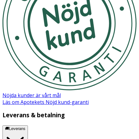
Caprylic/capric triglyceride, Sodium polyacrylate, Sodium
stearoyl glutamate, Hydrogenated starch hydrolysate,
Xantham gum, Benzoic acid, Dehydroacetic acid, Alaria
esculenta extract, Asparagopsis armata extract,
Ascohyllum nodosum extract, Citric acid, Potassium
sorbate, Sodium hydroxide.
Nöjda kunder är vårt mål
Läs om Apotekets Nöjd kund-garanti
Leverans & betalning
🚚Leverans