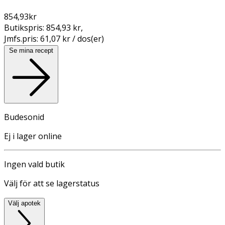
854,93
kr
Butikspris:
854,93 kr
,
Jmfs.pris:
61,07 kr / dos(er)
Se mina recept
Budesonid
Ej i lager online
Ingen vald butik
Välj för att se lagerstatus
Välj apotek