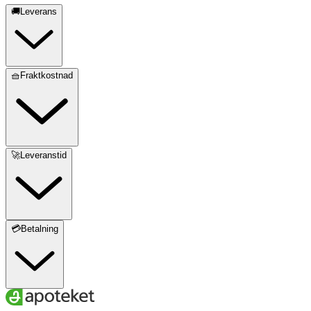
🚚Leverans
🧺Fraktkostnad
🚀Leveranstid
💳Betalning