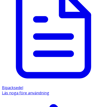
Bipacksedel
Läs noga före användning