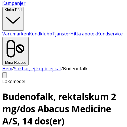
Kampanjer
Kloka Råd
Varumärken
Kundklubb
Tjänster
Hitta apotek
Kundservice
Mina Recept
Hem
/
Sökbar, ej köpb, ej kat
/
Budenofalk
Läkemedel
Budenofalk, rektalskum 2
mg/dos Abacus Medicine
A/S, 14 dos(er)