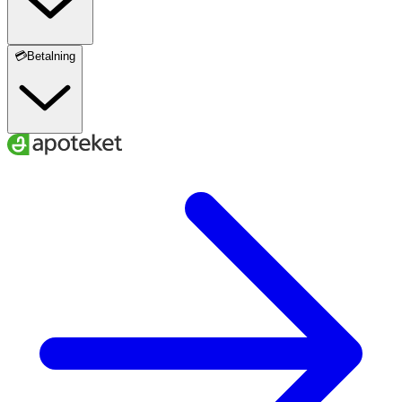
💳Betalning