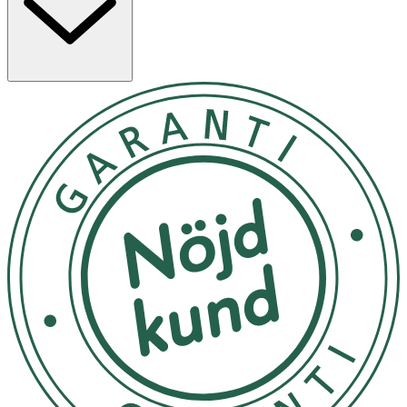
Fukta huden i duschen och applicera önskad mängd tvål i
cirkulerande rörelser. Varning: Undvik kontakt med
ögonen. Skölj med rent vatten om produkten kommer i
ögonen. Vid hudirritation, avbryt användning. Förvara
utom räckhåll för barn. Får ej förtäras.
Undvik extrem temperaturförandring och direkt solljus.
OK för gravida och ammande:
Ja
Ingredienser:
Aqua (Water), Sodium Laureth Sulfate, Sodium Chloride,
Cocamidopropyl Betaine, Glycerin, Glycol Distearate,
Laureth-4, Parfum (Fragrance), Citric Acid, Sodium
Benzoate, Potassium Sorbate, Benzyl Alcohol,
Tetramethyl Acetyloctahydronaphthalenes, CI 17200
(D&C Red 33).