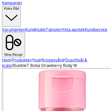
Kampanjer
Kloka Råd
Varumärken
Kundklubb
Tjänster
Hitta apotek
Kundservice
Mina Recept
Hem
/
Produkter
/
Hud
/
Kroppsvård
/
Duschtvål &
kräm
/
BubbleT Boba Strawberry Body W