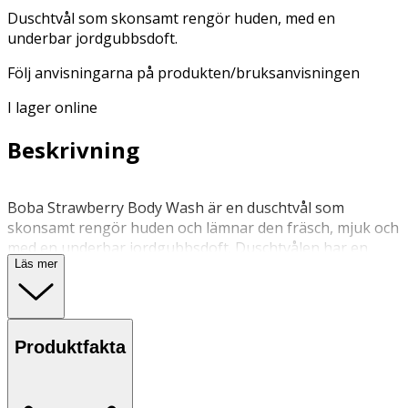
Duschtvål som skonsamt rengör huden, med en
underbar jordgubbsdoft.
Följ anvisningarna på produkten/bruksanvisningen
I lager online
Beskrivning
Boba Strawberry Body Wash är en duschtvål som
skonsamt rengör huden och lämnar den fräsch, mjuk och
med en underbar jordgubbsdoft. Duschtvålen har en
Läs mer
krämig pärlemorskimrande formula som löddrar lätt och
gör duschupplevelsen till dagens höjdpunkt. Boba-
serien från BubbleT är inspirerad av den populära
drycken Bubble Tea – med härliga dofter, glada färger
Produktfakta
och lekfull design som sprider glädje och välbefinnande.
Veganskt!