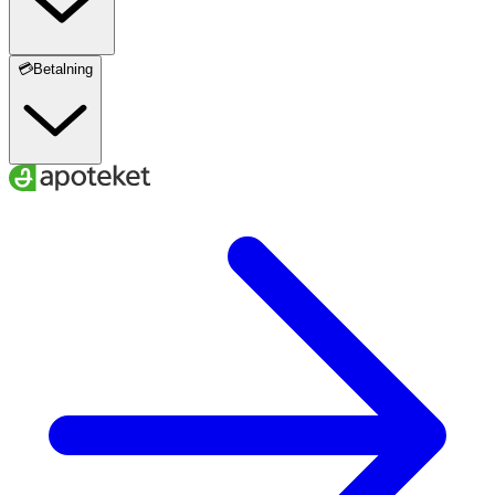
💳Betalning