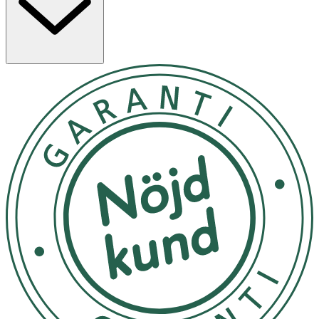
Ja
Ingredienser:
Inner Lotion: Aqua (Water), Paraffinum Liquidum,
Cetearyl Alcohol, Glyceryl Stearate, Glycerin, PEG-100
Stearate, Phenoxyethanol, Stearic Acid, Parfum
(Fragrance), Olea Europaea (Olive) Fruit Oil, Dimethicone,
Prunus Amygdalus Dulcis (Sweet Almond) Oil,
Chlorphenesin, Polyquaternium-22, Carbomer,
Butyrospermum Parkii (Shea) Butter, Sodium Hydroxide,
Fragaria Chiloensis (Strawberry) Fruit Extract, Tocopheryl
Acetate, Sodium Hyaluronate, C13-16 Isoparaffin,
Laureth-25, Benzyl Benzoate, Linalool, CI 14700 (FD&C
Red 4), CI 17200 (D&C Red 33). Outer Lotion: Aqua
(Water), Propylene Glycol, Glycerin, Phenoxyethanol,
Acrylates/C10-30 Alkyl Acrylate Crosspolymer, Caprylyl
Glycol, Sodium Hydroxide, Sodium Hyaluronate.