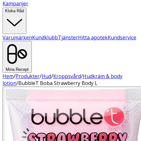
Kampanjer
Kloka Råd
Varumärken
Kundklubb
Tjänster
Hitta apotek
Kundservice
Mina Recept
Hem
/
Produkter
/
Hud
/
Kroppsvård
/
Hudkräm & body
lotion
/
BubbleT Boba Strawberry Body L