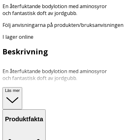
En återfuktande bodylotion med aminosyror
och fantastisk doft av jordgubb.
Följ anvisningarna på produkten/bruksanvisningen
I lager online
Beskrivning
En återfuktande bodylotion med aminosyror
och fantastisk doft av jordgubb.
Läs mer
Applicera kräm på ren och torr hud med cirkulära
rörelser. Endast för utvärtes bruk. Får ej förtäras. Vid
hudirritation, avbryt användningen.
Produktfakta
Undvik direkt solljus. Förvaras oåtkomligt for barn.
OK för gravida och ammande: