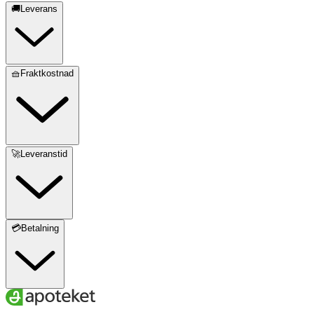
🚚Leverans
🧺Fraktkostnad
🚀Leveranstid
💳Betalning