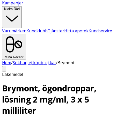
Kampanjer
Kloka Råd
Varumärken
Kundklubb
Tjänster
Hitta apotek
Kundservice
Mina Recept
Hem
/
Sökbar, ej köpb, ej kat
/
Brymont
Läkemedel
Brymont, ögondroppar,
lösning 2 mg/ml, 3 x 5
milliliter