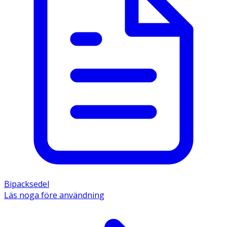
Bipacksedel
Läs noga före användning