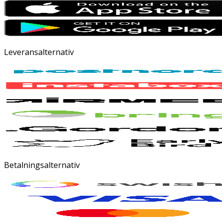
Leveransalternativ
Betalningsalternativ