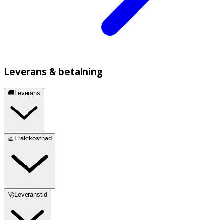
Leverans & betalning
🚚Leverans
🧺Fraktkostnad
🚀Leveranstid