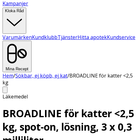
Kampanjer
Kloka Råd
Varumärken
Kundklubb
Tjänster
Hitta apotek
Kundservice
Mina Recept
Hem
/
Sökbar, ej köpb, ej kat
/
BROADLINE för katter <2,5
kg
Läkemedel
BROADLINE för katter <2,5
kg, spot-on, lösning, 3 x 0,3