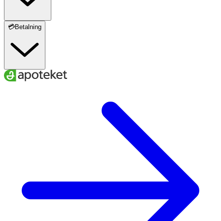
💳Betalning