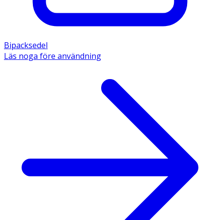
Bipacksedel
Läs noga före användning