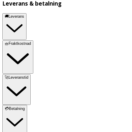
Leverans & betalning
🚚Leverans
🧺Fraktkostnad
🚀Leveranstid
💳Betalning