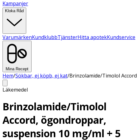
Kampanjer
Kloka Råd
Varumärken
Kundklubb
Tjänster
Hitta apotek
Kundservice
Mina Recept
Hem
/
Sökbar, ej köpb, ej kat
/
Brinzolamide/Timolol Accord
Läkemedel
Brinzolamide/Timolol
Accord, ögondroppar,
suspension 10 mg/ml + 5