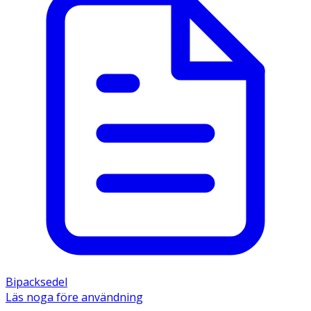
Bipacksedel
Läs noga före användning